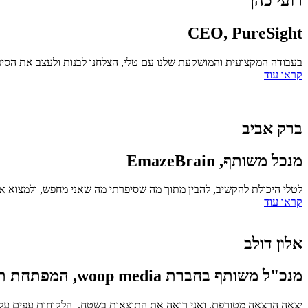
רועי כהן
CEO, PureSight
בעבודה המקצועית והמושקעת שלנו עם טלי, הצלחנו לבנות ולעצב את הסיפור
קראו עוד
ברק אביב
מנכל משותף, EmazeBrain
לטלי היכולת להקשיב, להבין מתוך מה שסיפרתי מה שאני מחפש, ולמצוא א
קראו עוד
אלון דולב
מנכ"ל משותף בחברת woop media, המפתחת תוכן טלוויזיוני ואינטרנטי, כזרוע המסחרית של אולפני הרצליה.
יצאה הרצאה מטורפת, ואני רואה את התוצאות בשטח. הלקוחות עפים על 