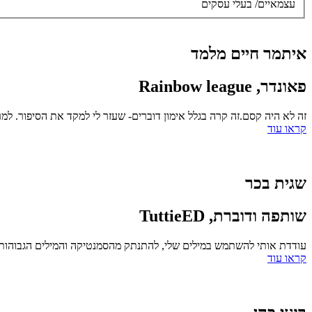
עצמאיים/ בעלי עסקים
איתמר חיים מלמד
פאונדר, Rainbow league
זה לא היה קסם.זה קרה בגלל אימון דוברים- שעזר לי למקד את הסיפור. למרות שהכל השתבש – ובמקום 4 דקות קיבלתי רק דקה (ובלי 
קראו עוד
שגית בכר
שותפה ודוברת, TuttieED
עודדת אותי להשתמש במילים שלי, להתנתק מהסמנטיקה והמילים הגבוהות שנ
קראו עוד