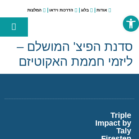
אודות
בלוג
הדרכות וידאו
המלצות
פתח סרגל נגישות
הכנת הרצאה עסקית
הכשרות, סדנאות והרצאות בארגונים וחברות
הכשרות בתחום הפרזנטציה ליוצאי צה"ל ומשרד הבטחון
רוצה לשווק את ההרצאה שלך לחברות וארגונים?
אימון לפרזנטציה
סדנת הפיצ' המושלם –
ליזמי חממת האקוטיזם
Triple
Impact by
Taly
Firesten