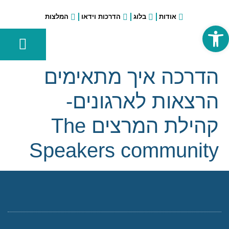
אודות
בלוג
הדרכות וידאו
המלצות
פתח סרגל נגישות
הכנת הרצאה עסקית
הכשרות, סדנאות והרצאות בארגונים וחברות
הכשרות בתחום הפרזנטציה ליוצאי צה"ל ומשרד הבטחון
רוצה לשווק את ההרצאה שלך לחברות וארגונים?
אימון לפרזנטציה
הדרכה איך מתאימים
הרצאות לארגונים-
קהילת המרצים The
Speakers community