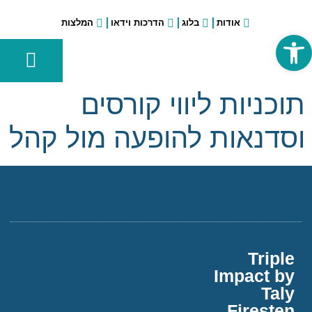
אודות
בלוג
הדרכות וידאו
המלצות
פתח סרגל נגישות
הכנת הרצאה עסקית
הכשרות, סדנאות והרצאות בארגונים וחברות
הכשרות בתחום הפרזנטציה ליוצאי צה"ל ומשרד הבטחון
רוצה לשווק את ההרצאה שלך לחברות וארגונים?
אימון לפרזנטציה
תוכניות ליווי קורסים
וסדנאות להופעה מול קהל
Triple
Impact by
Taly
Firesten